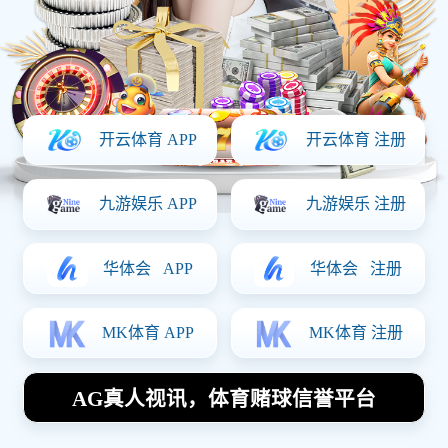
为什么选择 世界杯官方网页版？
用心服务 · 细节决定体验
平台稳定流畅
借助全球多节点部署与智能调度机制，世界
杯官方网页版 实现高并发条件下依然保持流
畅体验。热门赛事期间依旧顺畅无阻，保障
您不错过任何精彩瞬间。