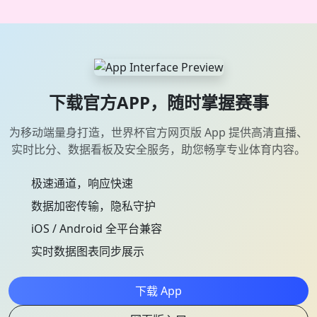
下载官方APP，随时掌握赛事
为移动端量身打造，世界杯官方网页版 App 提供高清直播、
实时比分、数据看板及安全服务，助您畅享专业体育内容。
极速通道，响应快速
数据加密传输，隐私守护
iOS / Android 全平台兼容
实时数据图表同步展示
下载 App