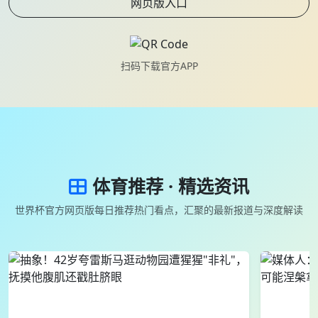
网页版入口
扫码下载官方APP
体育推荐 · 精选资讯
世界杯官方网页版每日推荐热门看点，汇聚的最新报道与深度解读