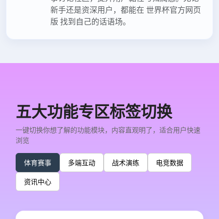
新手还是资深用户，都能在 世界杯官方网页
版 找到自己的话语场。
五大功能专区标签切换
一键切换你想了解的功能模块，内容直观明了，适合用户快速
浏览
体育赛事
多端互动
战术演练
电竞数据
资讯中心