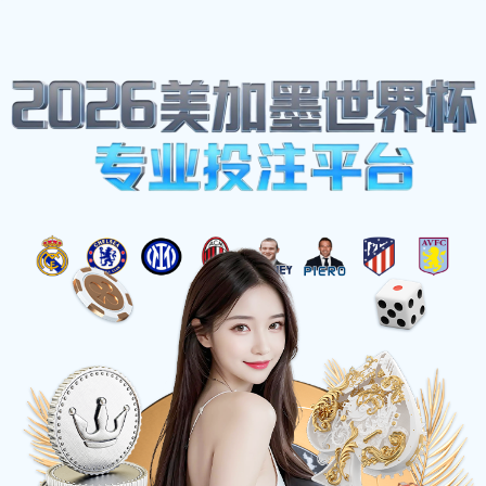
注册入口
世界杯官方网页版
——
比赛数据从这里开始
覆盖实时赛事、专业数据、高清视频，
世界杯官
方网页版APP
与网页版为您提供便捷的体育服
务。
APP下载
网页版入口