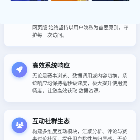
隐私与数据保护
采用多重加密策略与权限控制机制，全方位
保障用户信息与数据交互安全。世界杯官方
网页版 始终坚持以用户隐私为首要原则，守
护每一次访问。
高效系统响应
无论是赛事浏览、数据调用或内容切换，系
统响应均保持毫秒级速度，极大提升使用流
畅度，让您高效获取 数据资源。
互动社群生态
构建多维度互动模块，汇聚分析、评论与赛
事讨论社区，提升用户黏性与归属感。无论