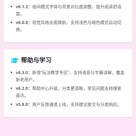
v6.1.3：
夜间模式字体与背景对比度调整，提升阅读舒适
度。
v6.0.0：
视觉风格全面焕新，支持浅色与暗色模式自动切
换。
帮助与学习
v6.3.0：
新增“玩法教学专区”，支持语音与字幕讲解，覆盖
新老用户。
v6.2.0：
帮助中心升级，分类更清晰，常见问题支持搜索
直达。
v5.8.0：
用户反馈通道上线，支持建议提交与分类响应。