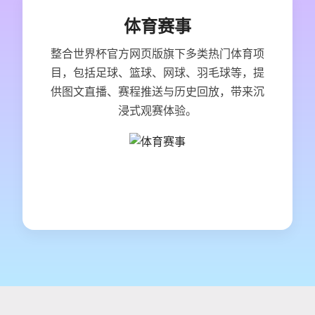
体育赛事
整合世界杯官方网页版旗下多类热门体育项
目，包括足球、篮球、网球、羽毛球等，提
供图文直播、赛程推送与历史回放，带来沉
浸式观赛体验。